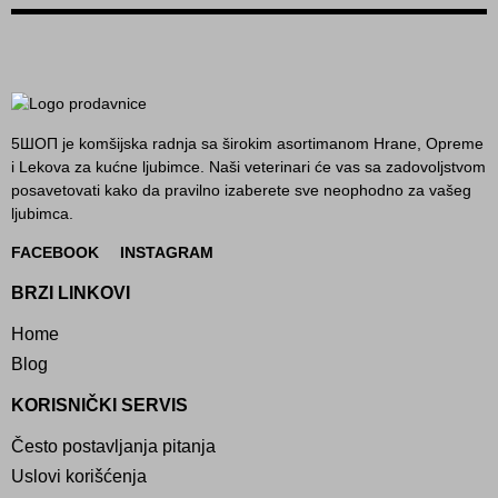
5ШОП je komšijska radnja sa širokim asortimanom Hrane, Opreme
i Lekova za kućne ljubimce. Naši veterinari će vas sa zadovoljstvom
posavetovati kako da pravilno izaberete sve neophodno za vašeg
ljubimca.
FACEBOOK
INSTAGRAM
BRZI LINKOVI
Home
Blog
KORISNIČKI SERVIS
Često postavljanja pitanja
Uslovi korišćenja