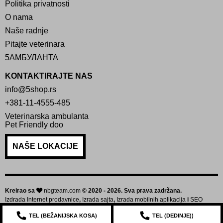
Politika privatnosti
O nama
Naše radnje
Pitajte veterinara
5АМБУЛАНТА
KONTAKTIRAJTE NAS
info@5shop.rs
+381-11-4555-485
Veterinarska ambulanta
Pet Friendly doo
NAŠE LOKACIJE
Kreirao sa
nbgteam.com
© 2020 - 2026. Sva prava zadržana.
Izdrada Internet prodavnice
,
Izrada sajta
,
Izrada mobilnih aplikacija
i
SEO
optimizacija sajta
TEL (
BEŽANIJSKA KOSA
)
TEL (
DEDINJE
))