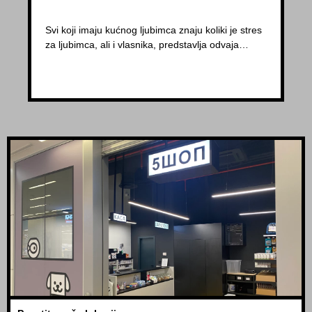
Svi koji imaju kućnog ljubimca znaju koliki je stres
za ljubimca, ali i vlasnika, predstavlja odvaja…