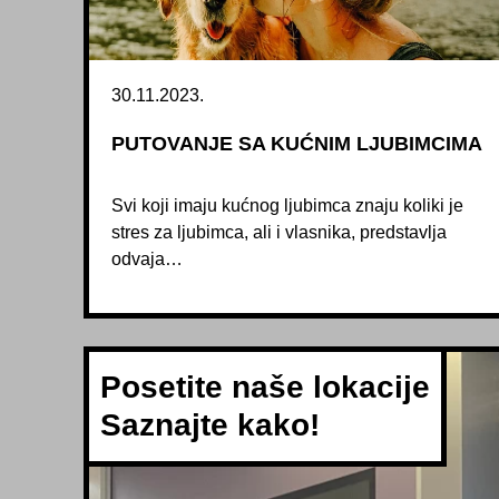
30.11.2023.
PUTOVANJE SA KUĆNIM LJUBIMCIMA
Svi koji imaju kućnog ljubimca znaju koliki je
stres za ljubimca, ali i vlasnika, predstavlja
odvaja…
Posetite naše lokacije
Saznajte kako!