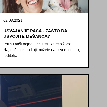
02.08.2021.
USVAJANJE PASA - ZAŠTO DA
USVOJITE MEŠANCA?
Psi su naši najbolji prijatelji za ceo život.
Najlepši poklon koji možete dati svom detetu,
roditelj…