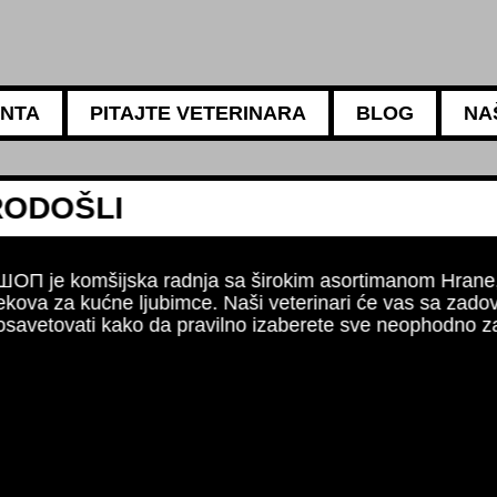
ANTA
PITAJTE VETERINARA
BLOG
NA
5АМБУЛАНТА
Za sve potrebe vaših 
Naši iskusni veterinari
ishrani, negi i higijen