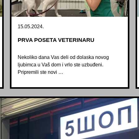
15.05.2024.
PRVA POSETA VETERINARU
Nekoliko dana Vas deli od dolaska novog
ljubimca u Vaš dom i vrlo ste uzbuđeni.
Pripremili ste novi …