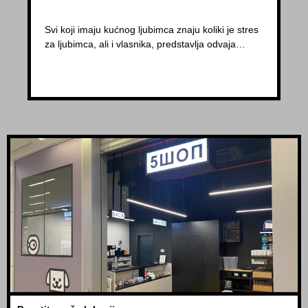
Svi koji imaju kućnog ljubimca znaju koliki je stres
za ljubimca, ali i vlasnika, predstavlja odvaja…