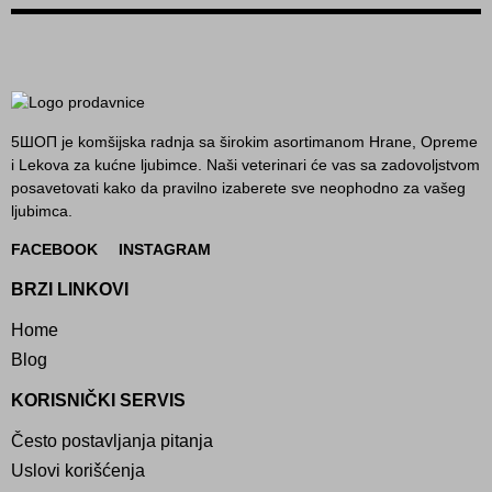
5ШОП je komšijska radnja sa širokim asortimanom Hrane, Opreme
i Lekova za kućne ljubimce. Naši veterinari će vas sa zadovoljstvom
posavetovati kako da pravilno izaberete sve neophodno za vašeg
ljubimca.
FACEBOOK
INSTAGRAM
BRZI LINKOVI
Home
Blog
KORISNIČKI SERVIS
Često postavljanja pitanja
Uslovi korišćenja