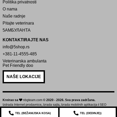
Politika privatnosti
O nama
Naše radnje
Pitajte veterinara
5АМБУЛАНТА
KONTAKTIRAJTE NAS
info@5shop.rs
+381-11-4555-485
Veterinarska ambulanta
Pet Friendly doo
NAŠE LOKACIJE
Kreirao sa
nbgteam.com
© 2020 - 2026. Sva prava zadržana.
Izdrada Internet prodavnice
,
Izrada sajta
,
Izrada mobilnih aplikacija
i
SEO
optimizacija sajta
TEL (
BEŽANIJSKA KOSA
)
TEL (
DEDINJE
))