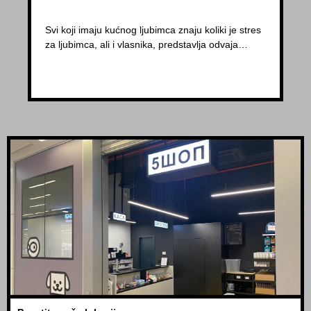
Svi koji imaju kućnog ljubimca znaju koliki je stres
za ljubimca, ali i vlasnika, predstavlja odvaja…