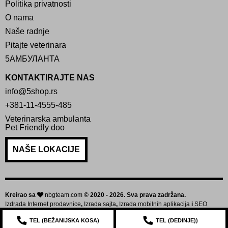
Politika privatnosti
O nama
Naše radnje
Pitajte veterinara
5АМБУЛАНТА
KONTAKTIRAJTE NAS
info@5shop.rs
+381-11-4555-485
Veterinarska ambulanta
Pet Friendly doo
NAŠE LOKACIJE
Kreirao sa
nbgteam.com
© 2020 - 2026. Sva prava zadržana.
Izdrada Internet prodavnice
,
Izrada sajta
,
Izrada mobilnih aplikacija
i
SEO
optimizacija sajta
TEL (
BEŽANIJSKA KOSA
)
TEL (
DEDINJE
))