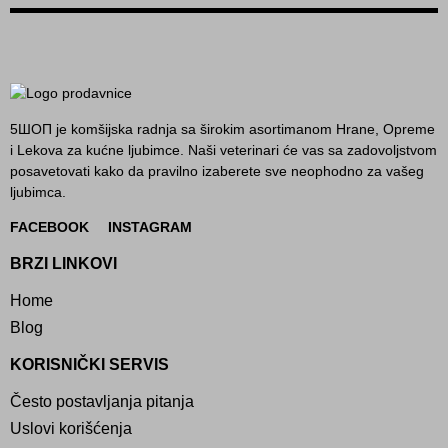
5ШОП je komšijska radnja sa širokim asortimanom Hrane, Opreme
i Lekova za kućne ljubimce. Naši veterinari će vas sa zadovoljstvom
posavetovati kako da pravilno izaberete sve neophodno za vašeg
ljubimca.
FACEBOOK
INSTAGRAM
BRZI LINKOVI
Home
Blog
KORISNIČKI SERVIS
Često postavljanja pitanja
Uslovi korišćenja