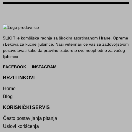
5ШОП je komšijska radnja sa širokim asortimanom Hrane, Opreme
i Lekova za kućne ljubimce. Naši veterinari će vas sa zadovoljstvom
posavetovati kako da pravilno izaberete sve neophodno za vašeg
ljubimca.
FACEBOOK
INSTAGRAM
BRZI LINKOVI
Home
Blog
KORISNIČKI SERVIS
Često postavljanja pitanja
Uslovi korišćenja