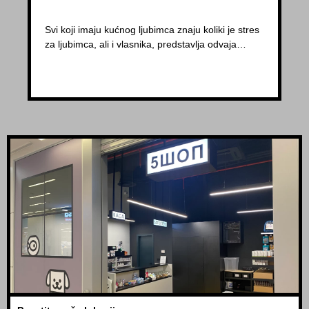
Svi koji imaju kućnog ljubimca znaju koliki je stres
za ljubimca, ali i vlasnika, predstavlja odvaja…