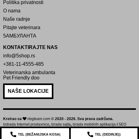
Politika privatnosti
O nama
Naše radnje
Pitajte veterinara
5АМБУЛАНТА
KONTAKTIRAJTE NAS
info@5shop.rs
+381-11-4555-485
Veterinarska ambulanta
Pet Friendly doo
NAŠE LOKACIJE
Kreirao sa
nbgteam.com
© 2020 - 2026. Sva prava zadržana.
Izdrada Internet prodavnice
,
Izrada sajta
,
Izrada mobilnih aplikacija
i
SEO
optimizacija sajta
TEL (
BEŽANIJSKA KOSA
)
TEL (
DEDINJE
))