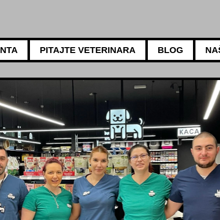
ANTA
PITAJTE VETERINARA
BLOG
NA
5АМБУЛАНТА
Za sve potrebe vaših l
Naši iskusni veterinari 
ishrani, negi i higijeni 