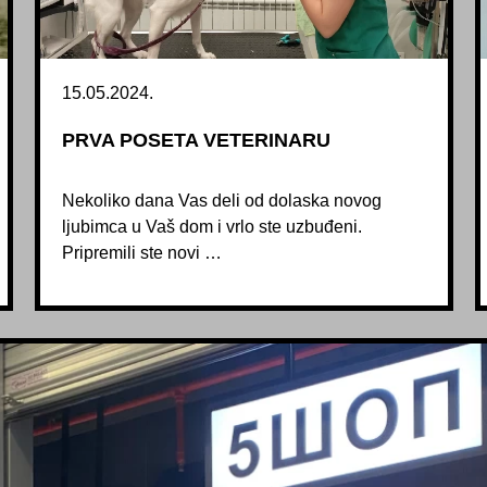
15.05.2024.
PRVA POSETA VETERINARU
Nekoliko dana Vas deli od dolaska novog
ljubimca u Vaš dom i vrlo ste uzbuđeni.
Pripremili ste novi …