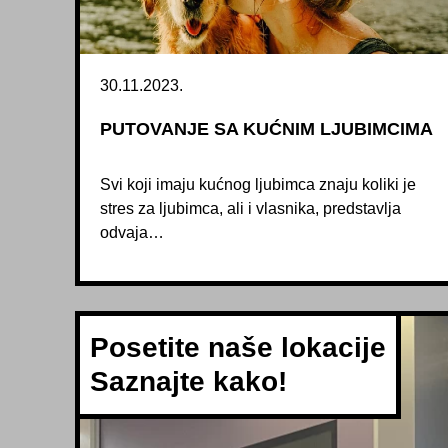
30.11.2023.
PUTOVANJE SA KUĆNIM LJUBIMCIMA
Svi koji imaju kućnog ljubimca znaju koliki je
stres za ljubimca, ali i vlasnika, predstavlja
odvaja…
Posetite naše lokacije
Saznajte kako!