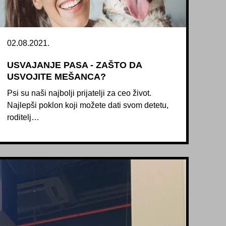
02.08.2021.
USVAJANJE PASA - ZAŠTO DA
USVOJITE MEŠANCA?
Psi su naši najbolji prijatelji za ceo život.
Najlepši poklon koji možete dati svom detetu,
roditelj…