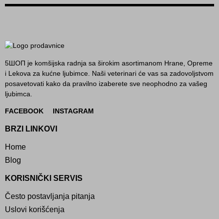
5ШОП je komšijska radnja sa širokim asortimanom Hrane, Opreme
i Lekova za kućne ljubimce. Naši veterinari će vas sa zadovoljstvom
posavetovati kako da pravilno izaberete sve neophodno za vašeg
ljubimca.
FACEBOOK
INSTAGRAM
BRZI LINKOVI
Home
Blog
KORISNIČKI SERVIS
Često postavljanja pitanja
Uslovi korišćenja