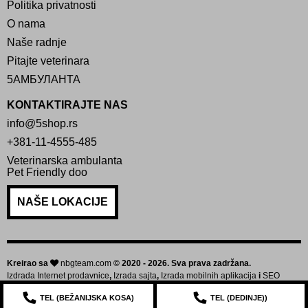
Politika privatnosti
O nama
Naše radnje
Pitajte veterinara
5АМБУЛАНТА
KONTAKTIRAJTE NAS
info@5shop.rs
+381-11-4555-485
Veterinarska ambulanta
Pet Friendly doo
NAŠE LOKACIJE
Kreirao sa
nbgteam.com
© 2020 - 2026. Sva prava zadržana.
Izdrada Internet prodavnice
,
Izrada sajta
,
Izrada mobilnih aplikacija
i
SEO
optimizacija sajta
TEL (
BEŽANIJSKA KOSA
)
TEL (
DEDINJE
))