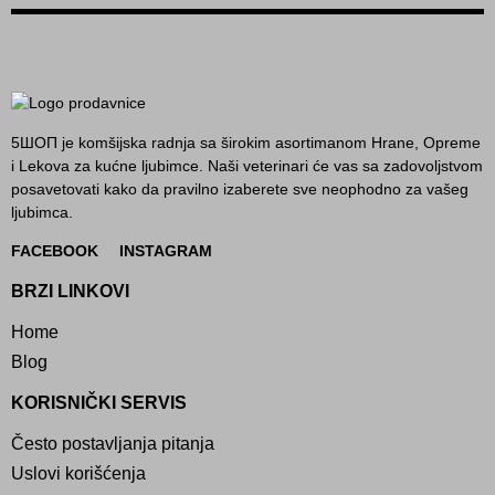
5ШОП je komšijska radnja sa širokim asortimanom Hrane, Opreme
i Lekova za kućne ljubimce. Naši veterinari će vas sa zadovoljstvom
posavetovati kako da pravilno izaberete sve neophodno za vašeg
ljubimca.
FACEBOOK
INSTAGRAM
BRZI LINKOVI
Home
Blog
KORISNIČKI SERVIS
Često postavljanja pitanja
Uslovi korišćenja