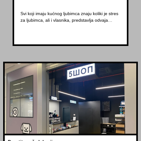
Svi koji imaju kućnog ljubimca znaju koliki je stres
za ljubimca, ali i vlasnika, predstavlja odvaja…