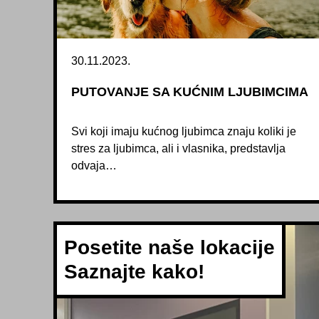
30.11.2023.
PUTOVANJE SA KUĆNIM LJUBIMCIMA
Svi koji imaju kućnog ljubimca znaju koliki je
stres za ljubimca, ali i vlasnika, predstavlja
odvaja…
Posetite naše lokacije
Saznajte kako!