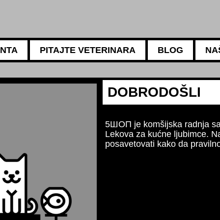
ANTA
PITAJTE VETERINARA
BLOG
NA
5АМБУЛАНТА
Za sve potrebe vaši
Naši iskusni veterina
ishrani, negi i higije