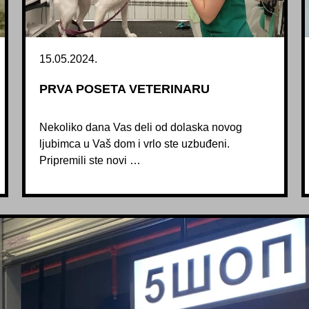
15.05.2024.
PRVA POSETA VETERINARU
Nekoliko dana Vas deli od dolaska novog
ljubimca u Vaš dom i vrlo ste uzbuđeni.
Pripremili ste novi …