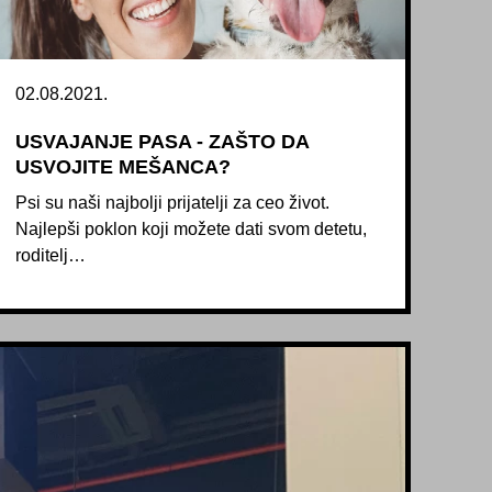
02.08.2021.
USVAJANJE PASA - ZAŠTO DA
USVOJITE MEŠANCA?
Psi su naši najbolji prijatelji za ceo život.
Najlepši poklon koji možete dati svom detetu,
roditelj…