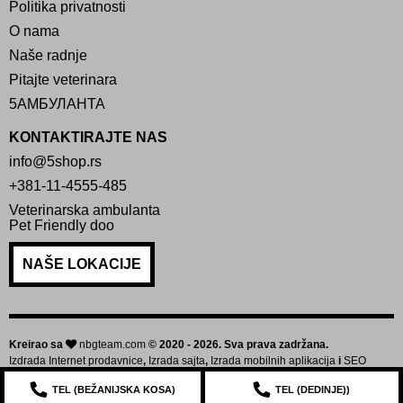
Politika privatnosti
O nama
Naše radnje
Pitajte veterinara
5АМБУЛАНТА
KONTAKTIRAJTE NAS
info@5shop.rs
+381-11-4555-485
Veterinarska ambulanta
Pet Friendly doo
NAŠE LOKACIJE
Kreirao sa
nbgteam.com
© 2020 - 2026. Sva prava zadržana.
Izdrada Internet prodavnice
,
Izrada sajta
,
Izrada mobilnih aplikacija
i
SEO
optimizacija sajta
TEL (
BEŽANIJSKA KOSA
)
TEL (
DEDINJE
))