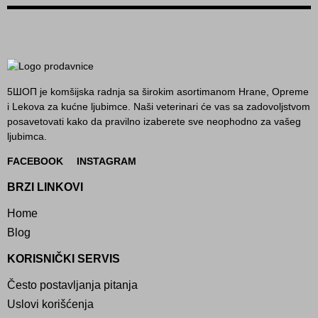
5ШОП je komšijska radnja sa širokim asortimanom Hrane, Opreme
i Lekova za kućne ljubimce. Naši veterinari će vas sa zadovoljstvom
posavetovati kako da pravilno izaberete sve neophodno za vašeg
ljubimca.
FACEBOOK
INSTAGRAM
BRZI LINKOVI
Home
Blog
KORISNIČKI SERVIS
Često postavljanja pitanja
Uslovi korišćenja