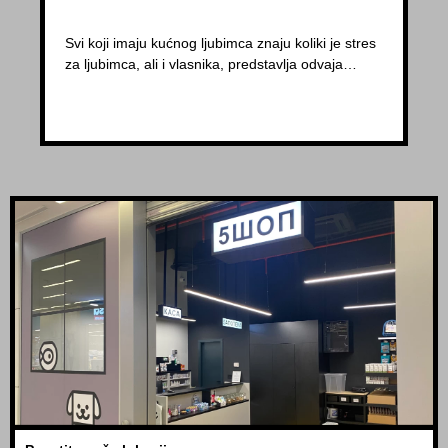
Svi koji imaju kućnog ljubimca znaju koliki je stres
za ljubimca, ali i vlasnika, predstavlja odvaja…