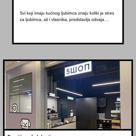
Svi koji imaju kućnog ljubimca znaju koliki je stres
za ljubimca, ali i vlasnika, predstavlja odvaja…