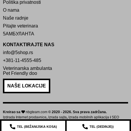
Politika privatnosti
O nama
Naše radnje
Pitajte veterinara
5АМБУЛАНТА
KONTAKTIRAJTE NAS
info@5shop.rs
+381-11-4555-485
Veterinarska ambulanta
Pet Friendly doo
NAŠE LOKACIJE
Kreirao sa
nbgteam.com
© 2020 - 2026. Sva prava zadržana.
Izdrada Internet prodavnice
,
Izrada sajta
,
Izrada mobilnih aplikacija
i
SEO
optimizacija sajta
TEL (
BEŽANIJSKA KOSA
)
TEL (
DEDINJE
))