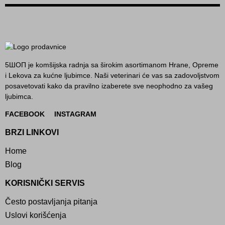
5ШОП je komšijska radnja sa širokim asortimanom Hrane, Opreme
i Lekova za kućne ljubimce. Naši veterinari će vas sa zadovoljstvom
posavetovati kako da pravilno izaberete sve neophodno za vašeg
ljubimca.
FACEBOOK
INSTAGRAM
BRZI LINKOVI
Home
Blog
KORISNIČKI SERVIS
Često postavljanja pitanja
Uslovi korišćenja