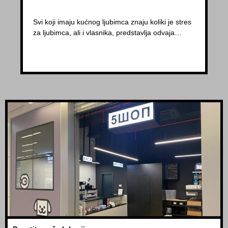
Svi koji imaju kućnog ljubimca znaju koliki je stres
za ljubimca, ali i vlasnika, predstavlja odvaja…