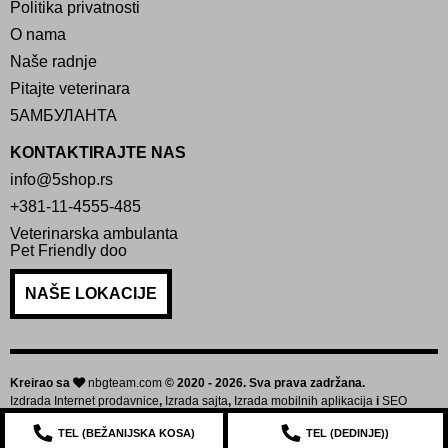
Politika privatnosti
O nama
Naše radnje
Pitajte veterinara
5АМБУЛАНТА
KONTAKTIRAJTE NAS
info@5shop.rs
+381-11-4555-485
Veterinarska ambulanta
Pet Friendly doo
NAŠE LOKACIJE
Kreirao sa
nbgteam.com
© 2020 - 2026. Sva prava zadržana.
Izdrada Internet prodavnice
,
Izrada sajta
,
Izrada mobilnih aplikacija
i
SEO
optimizacija sajta
TEL (
BEŽANIJSKA KOSA
)
TEL (
DEDINJE
))