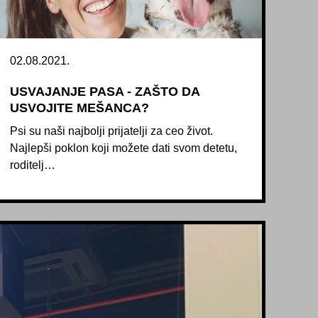
02.08.2021.
USVAJANJE PASA - ZAŠTO DA
USVOJITE MEŠANCA?
Psi su naši najbolji prijatelji za ceo život.
Najlepši poklon koji možete dati svom detetu,
roditelj…