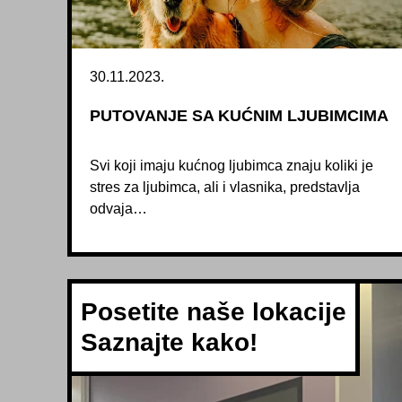
30.11.2023.
PUTOVANJE SA KUĆNIM LJUBIMCIMA
Svi koji imaju kućnog ljubimca znaju koliki je
stres za ljubimca, ali i vlasnika, predstavlja
odvaja…
Posetite naše lokacije
Saznajte kako!