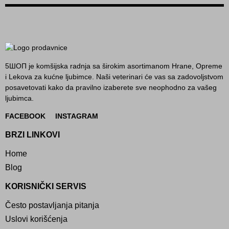
5ШОП je komšijska radnja sa širokim asortimanom Hrane, Opreme
i Lekova za kućne ljubimce. Naši veterinari će vas sa zadovoljstvom
posavetovati kako da pravilno izaberete sve neophodno za vašeg
ljubimca.
FACEBOOK
INSTAGRAM
BRZI LINKOVI
Home
Blog
KORISNIČKI SERVIS
Često postavljanja pitanja
Uslovi korišćenja