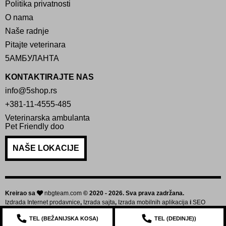
Politika privatnosti
O nama
Naše radnje
Pitajte veterinara
5АМБУЛАНТА
KONTAKTIRAJTE NAS
info@5shop.rs
+381-11-4555-485
Veterinarska ambulanta
Pet Friendly doo
NAŠE LOKACIJE
Kreirao sa
nbgteam.com
© 2020 - 2026. Sva prava zadržana.
Izdrada Internet prodavnice
,
Izrada sajta
,
Izrada mobilnih aplikacija
i
SEO
optimizacija sajta
TEL (
BEŽANIJSKA KOSA
)
TEL (
DEDINJE
))