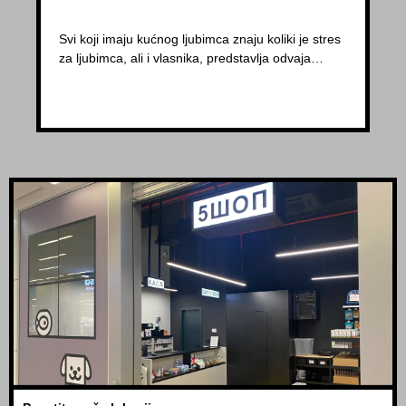
Svi koji imaju kućnog ljubimca znaju koliki je stres
za ljubimca, ali i vlasnika, predstavlja odvaja…