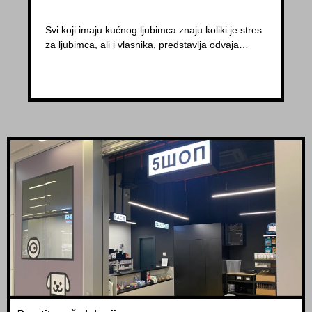
Svi koji imaju kućnog ljubimca znaju koliki je stres
za ljubimca, ali i vlasnika, predstavlja odvaja…