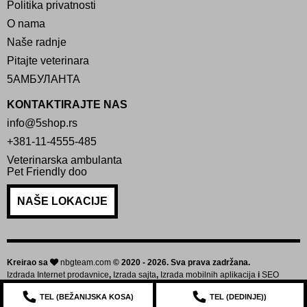
Politika privatnosti
O nama
Naše radnje
Pitajte veterinara
5АМБУЛАНТА
KONTAKTIRAJTE NAS
info@5shop.rs
+381-11-4555-485
Veterinarska ambulanta
Pet Friendly doo
NAŠE LOKACIJE
Kreirao sa
nbgteam.com
© 2020 - 2026. Sva prava zadržana.
Izdrada Internet prodavnice
,
Izrada sajta
,
Izrada mobilnih aplikacija
i
SEO
optimizacija sajta
TEL (
BEŽANIJSKA KOSA
)
TEL (
DEDINJE
))