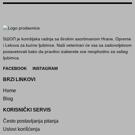
5ШОП je komšijska radnja sa širokim asortimanom Hrane, Opreme
i Lekova za kućne ljubimce. Naši veterinari će vas sa zadovoljstvom
posavetovati kako da pravilno izaberete sve neophodno za vašeg
ljubimca.
FACEBOOK
INSTAGRAM
BRZI LINKOVI
Home
Blog
KORISNIČKI SERVIS
Često postavljanja pitanja
Uslovi korišćenja