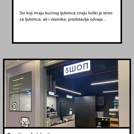
Svi koji imaju kućnog ljubimca znaju koliki je stres
za ljubimca, ali i vlasnika, predstavlja odvaja…