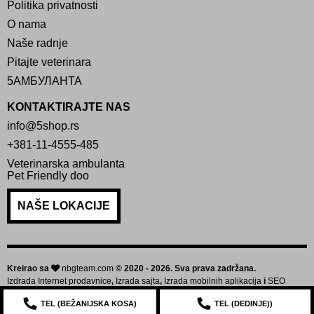
Politika privatnosti
O nama
Naše radnje
Pitajte veterinara
5АМБУЛАНТА
KONTAKTIRAJTE NAS
info@5shop.rs
+381-11-4555-485
Veterinarska ambulanta
Pet Friendly doo
NAŠE LOKACIJE
Kreirao sa
nbgteam.com
© 2020 - 2026. Sva prava zadržana.
Izdrada Internet prodavnice
,
Izrada sajta
,
Izrada mobilnih aplikacija
i
SEO
optimizacija sajta
TEL (
BEŽANIJSKA KOSA
)
TEL (
DEDINJE
))