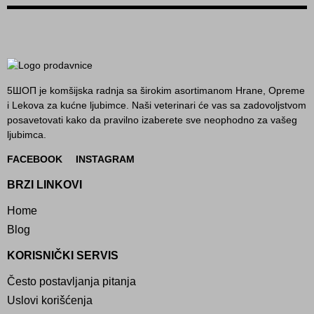
5ШОП je komšijska radnja sa širokim asortimanom Hrane, Opreme
i Lekova za kućne ljubimce. Naši veterinari će vas sa zadovoljstvom
posavetovati kako da pravilno izaberete sve neophodno za vašeg
ljubimca.
FACEBOOK
INSTAGRAM
BRZI LINKOVI
Home
Blog
KORISNIČKI SERVIS
Često postavljanja pitanja
Uslovi korišćenja