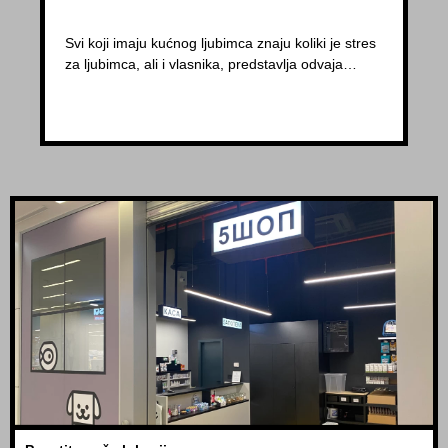
Svi koji imaju kućnog ljubimca znaju koliki je stres
za ljubimca, ali i vlasnika, predstavlja odvaja…