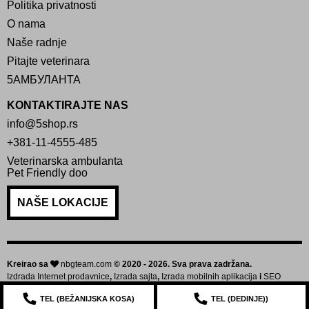
Politika privatnosti
O nama
Naše radnje
Pitajte veterinara
5АМБУЛАНТА
KONTAKTIRAJTE NAS
info@5shop.rs
+381-11-4555-485
Veterinarska ambulanta
Pet Friendly doo
NAŠE LOKACIJE
Kreirao sa
nbgteam.com
© 2020 - 2026. Sva prava zadržana.
Izdrada Internet prodavnice
,
Izrada sajta
,
Izrada mobilnih aplikacija
i
SEO
optimizacija sajta
TEL (
BEŽANIJSKA KOSA
)
TEL (
DEDINJE
))