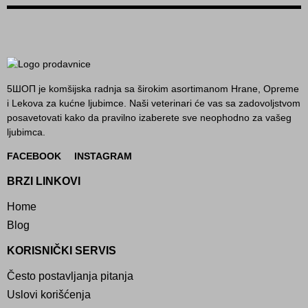
5ШОП je komšijska radnja sa širokim asortimanom Hrane, Opreme
i Lekova za kućne ljubimce. Naši veterinari će vas sa zadovoljstvom
posavetovati kako da pravilno izaberete sve neophodno za vašeg
ljubimca.
FACEBOOK
INSTAGRAM
BRZI LINKOVI
Home
Blog
KORISNIČKI SERVIS
Često postavljanja pitanja
Uslovi korišćenja