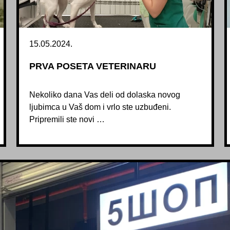
15.05.2024.
PRVA POSETA VETERINARU
Nekoliko dana Vas deli od dolaska novog
ljubimca u Vaš dom i vrlo ste uzbuđeni.
Pripremili ste novi …