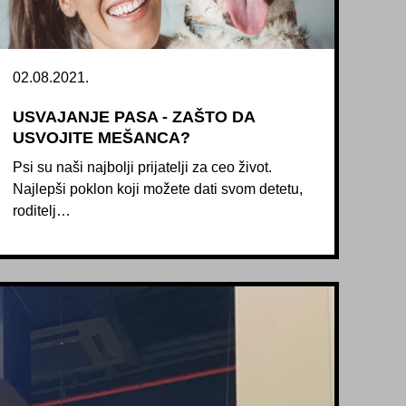
02.08.2021.
USVAJANJE PASA - ZAŠTO DA
USVOJITE MEŠANCA?
Psi su naši najbolji prijatelji za ceo život.
Najlepši poklon koji možete dati svom detetu,
roditelj…