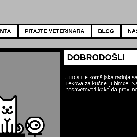
ANTA
PITAJTE VETERINARA
BLOG
NA
5АМБУЛАНТА
Za sve 
Naši is
ishrani,