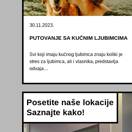
30.11.2023.
PUTOVANJE SA KUĆNIM LJUBIMCIMA
Svi koji imaju kućnog ljubimca znaju koliki je
stres za ljubimca, ali i vlasnika, predstavlja
odvaja…
Posetite naše lokacije
Saznajte kako!