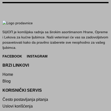
5ШОП je komšijska radnja sa širokim asortimanom Hrane, Opreme
i Lekova za kućne ljubimce. Naši veterinari će vas sa zadovoljstvom
posavetovati kako da pravilno izaberete sve neophodno za vašeg
ljubimca.
FACEBOOK
INSTAGRAM
BRZI LINKOVI
Home
Blog
KORISNIČKI SERVIS
Često postavljanja pitanja
Uslovi korišćenja