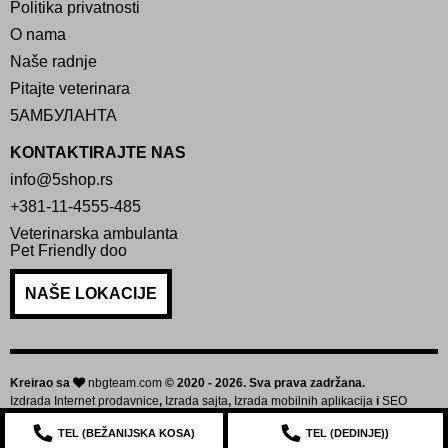
Politika privatnosti
O nama
Naše radnje
Pitajte veterinara
5АМБУЛАНТА
KONTAKTIRAJTE NAS
info@5shop.rs
+381-11-4555-485
Veterinarska ambulanta
Pet Friendly doo
NAŠE LOKACIJE
Kreirao sa
nbgteam.com
© 2020 - 2026. Sva prava zadržana.
Izdrada Internet prodavnice
,
Izrada sajta
,
Izrada mobilnih aplikacija
i
SEO
optimizacija sajta
TEL (
BEŽANIJSKA KOSA
)
TEL (
DEDINJE
))