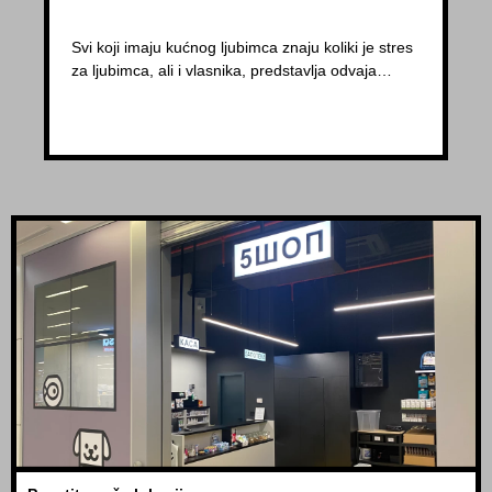
Svi koji imaju kućnog ljubimca znaju koliki je stres
za ljubimca, ali i vlasnika, predstavlja odvaja…