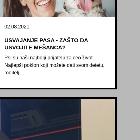
02.08.2021.
USVAJANJE PASA - ZAŠTO DA
USVOJITE MEŠANCA?
Psi su naši najbolji prijatelji za ceo život.
Najlepši poklon koji možete dati svom detetu,
roditelj…