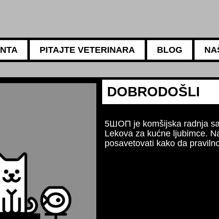
ANTA
PITAJTE VETERINARA
BLOG
NA
5АМБУЛАНТА
Za sve potrebe va
Naši iskusni veteri
ishrani, negi i higi