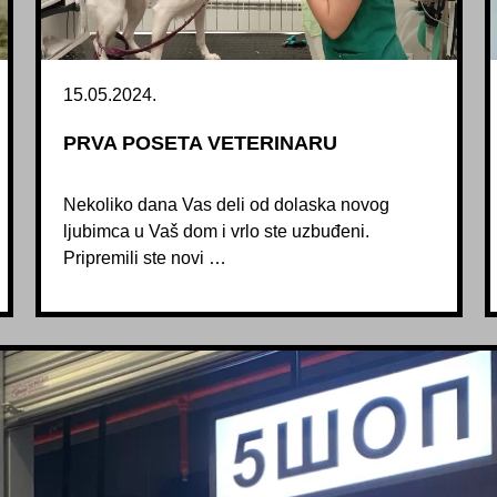
15.05.2024.
PRVA POSETA VETERINARU
Nekoliko dana Vas deli od dolaska novog
ljubimca u Vaš dom i vrlo ste uzbuđeni.
Pripremili ste novi …