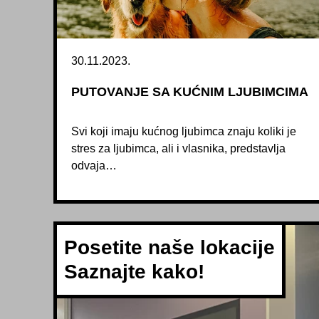
30.11.2023.
PUTOVANJE SA KUĆNIM LJUBIMCIMA
Svi koji imaju kućnog ljubimca znaju koliki je
stres za ljubimca, ali i vlasnika, predstavlja
odvaja…
Posetite naše lokacije
Saznajte kako!