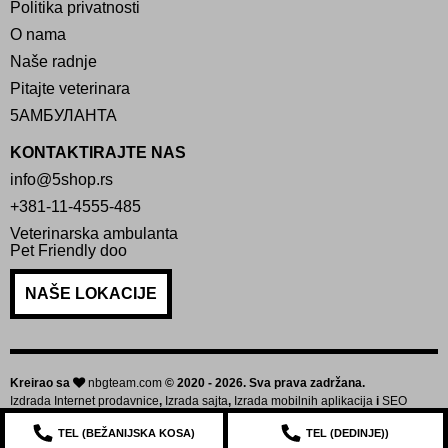
Politika privatnosti
O nama
Naše radnje
Pitajte veterinara
5АМБУЛАНТА
KONTAKTIRAJTE NAS
info@5shop.rs
+381-11-4555-485
Veterinarska ambulanta
Pet Friendly doo
NAŠE LOKACIJE
Kreirao sa
nbgteam.com
© 2020 - 2026. Sva prava zadržana.
Izdrada Internet prodavnice
,
Izrada sajta
,
Izrada mobilnih aplikacija
i
SEO
optimizacija sajta
TEL (
BEŽANIJSKA KOSA
)
TEL (
DEDINJE
))