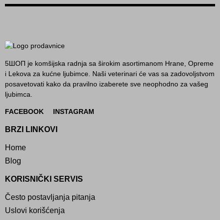
5ШОП je komšijska radnja sa širokim asortimanom Hrane, Opreme
i Lekova za kućne ljubimce. Naši veterinari će vas sa zadovoljstvom
posavetovati kako da pravilno izaberete sve neophodno za vašeg
ljubimca.
FACEBOOK
INSTAGRAM
BRZI LINKOVI
Home
Blog
KORISNIČKI SERVIS
Često postavljanja pitanja
Uslovi korišćenja