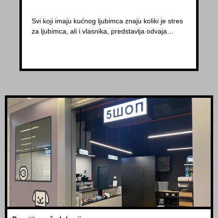
Svi koji imaju kućnog ljubimca znaju koliki je stres
za ljubimca, ali i vlasnika, predstavlja odvaja…