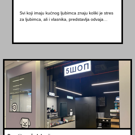
Svi koji imaju kućnog ljubimca znaju koliki je stres
za ljubimca, ali i vlasnika, predstavlja odvaja…