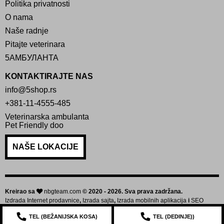
Politika privatnosti
O nama
Naše radnje
Pitajte veterinara
5АМБУЛАНТА
KONTAKTIRAJTE NAS
info@5shop.rs
+381-11-4555-485
Veterinarska ambulanta
Pet Friendly doo
NAŠE LOKACIJE
Kreirao sa
nbgteam.com
© 2020 - 2026. Sva prava zadržana.
Izdrada Internet prodavnice
,
Izrada sajta
,
Izrada mobilnih aplikacija
i
SEO
optimizacija sajta
TEL (
BEŽANIJSKA KOSA
)
TEL (
DEDINJE
))