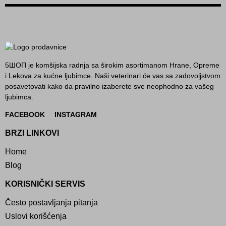
5ШОП je komšijska radnja sa širokim asortimanom Hrane, Opreme
i Lekova za kućne ljubimce. Naši veterinari će vas sa zadovoljstvom
posavetovati kako da pravilno izaberete sve neophodno za vašeg
ljubimca.
FACEBOOK
INSTAGRAM
BRZI LINKOVI
Home
Blog
KORISNIČKI SERVIS
Često postavljanja pitanja
Uslovi korišćenja