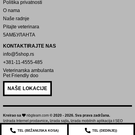
Politika privatnosti
O nama
Naše radnje
Pitajte veterinara
5АМБУЛАНТА
KONTAKTIRAJTE NAS
info@5shop.rs
+381-11-4555-485
Veterinarska ambulanta
Pet Friendly doo
NAŠE LOKACIJE
Kreirao sa
nbgteam.com
© 2020 - 2026. Sva prava zadržana.
Izdrada Internet prodavnice
,
Izrada sajta
,
Izrada mobilnih aplikacija
i
SEO
optimizacija sajta
TEL (
BEŽANIJSKA KOSA
)
TEL (
DEDINJE
))