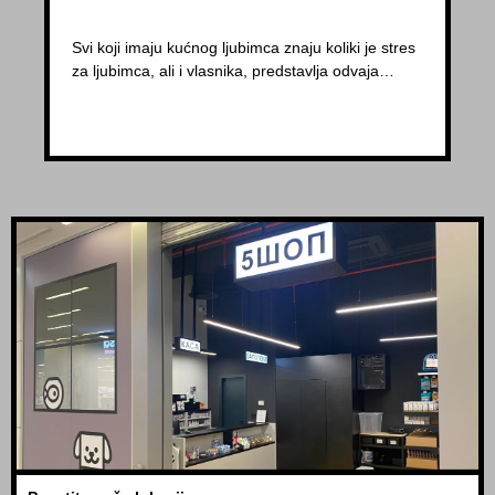
Svi koji imaju kućnog ljubimca znaju koliki je stres
za ljubimca, ali i vlasnika, predstavlja odvaja…