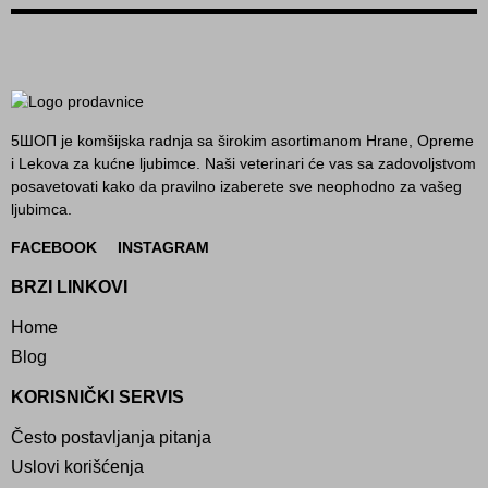
5ШОП je komšijska radnja sa širokim asortimanom Hrane, Opreme
i Lekova za kućne ljubimce. Naši veterinari će vas sa zadovoljstvom
posavetovati kako da pravilno izaberete sve neophodno za vašeg
ljubimca.
FACEBOOK
INSTAGRAM
BRZI LINKOVI
Home
Blog
KORISNIČKI SERVIS
Često postavljanja pitanja
Uslovi korišćenja