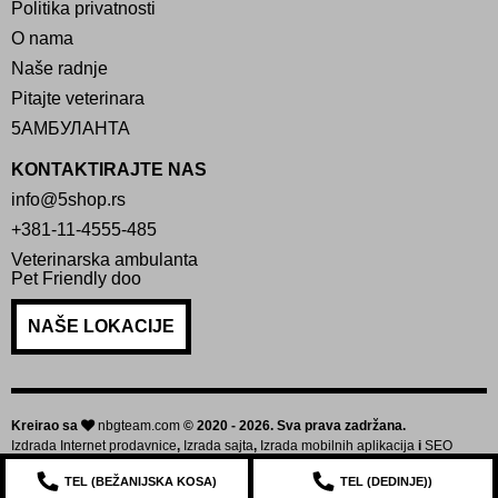
Politika privatnosti
O nama
Naše radnje
Pitajte veterinara
5АМБУЛАНТА
KONTAKTIRAJTE NAS
info@5shop.rs
+381-11-4555-485
Veterinarska ambulanta
Pet Friendly doo
NAŠE LOKACIJE
Kreirao sa
nbgteam.com
© 2020 - 2026. Sva prava zadržana.
Izdrada Internet prodavnice
,
Izrada sajta
,
Izrada mobilnih aplikacija
i
SEO
optimizacija sajta
TEL (
BEŽANIJSKA KOSA
)
TEL (
DEDINJE
))