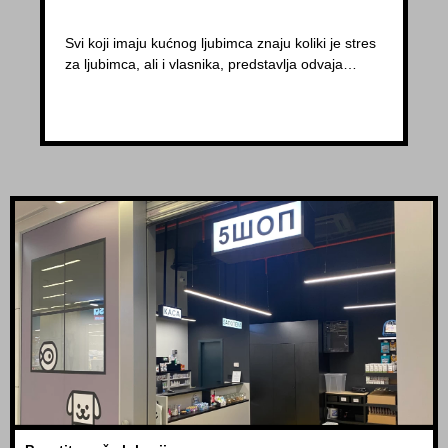
Svi koji imaju kućnog ljubimca znaju koliki je stres
za ljubimca, ali i vlasnika, predstavlja odvaja…