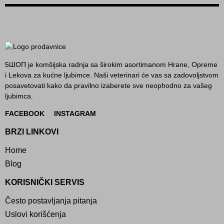
5ШОП je komšijska radnja sa širokim asortimanom Hrane, Opreme
i Lekova za kućne ljubimce. Naši veterinari će vas sa zadovoljstvom
posavetovati kako da pravilno izaberete sve neophodno za vašeg
ljubimca.
FACEBOOK
INSTAGRAM
BRZI LINKOVI
Home
Blog
KORISNIČKI SERVIS
Često postavljanja pitanja
Uslovi korišćenja