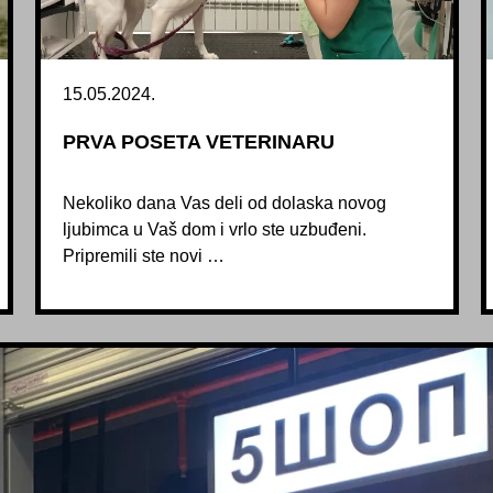
15.05.2024.
PRVA POSETA VETERINARU
Nekoliko dana Vas deli od dolaska novog
ljubimca u Vaš dom i vrlo ste uzbuđeni.
Pripremili ste novi …