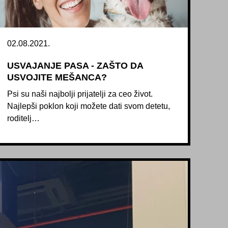
02.08.2021.
USVAJANJE PASA - ZAŠTO DA
USVOJITE MEŠANCA?
Psi su naši najbolji prijatelji za ceo život.
Najlepši poklon koji možete dati svom detetu,
roditelj…