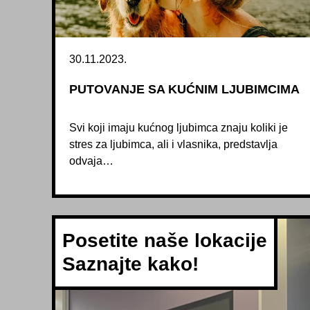
30.11.2023.
PUTOVANJE SA KUĆNIM LJUBIMCIMA
Svi koji imaju kućnog ljubimca znaju koliki je
stres za ljubimca, ali i vlasnika, predstavlja
odvaja…
Posetite naše lokacije
Saznajte kako!