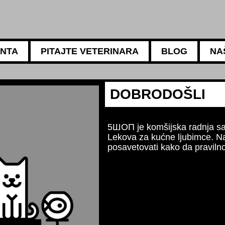
ANTA
PITAJTE VETERINARA
BLOG
NA
5АМБУЛАНТА
Za sve potrebe 
Naši iskusni vet
ishrani, negi i h