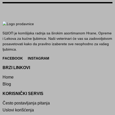
5ШОП je komšijska radnja sa širokim asortimanom Hrane, Opreme
i Lekova za kućne ljubimce. Naši veterinari će vas sa zadovoljstvom
posavetovati kako da pravilno izaberete sve neophodno za vašeg
ljubimca.
FACEBOOK
INSTAGRAM
BRZI LINKOVI
Home
Blog
KORISNIČKI SERVIS
Često postavljanja pitanja
Uslovi korišćenja