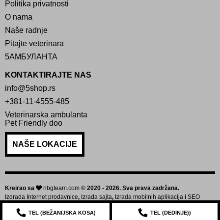
Politika privatnosti
O nama
Naše radnje
Pitajte veterinara
5АМБУЛАНТА
KONTAKTIRAJTE NAS
info@5shop.rs
+381-11-4555-485
Veterinarska ambulanta
Pet Friendly doo
NAŠE LOKACIJE
Kreirao sa
nbgteam.com
© 2020 - 2026. Sva prava zadržana.
Izdrada Internet prodavnice
,
Izrada sajta
,
Izrada mobilnih aplikacija
i
SEO
optimizacija sajta
TEL (
BEŽANIJSKA KOSA
)
TEL (
DEDINJE
))