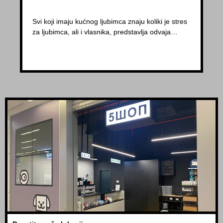
Svi koji imaju kućnog ljubimca znaju koliki je stres
za ljubimca, ali i vlasnika, predstavlja odvaja…