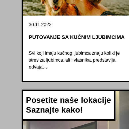
30.11.2023.
PUTOVANJE SA KUĆNIM LJUBIMCIMA
Svi koji imaju kućnog ljubimca znaju koliki je
stres za ljubimca, ali i vlasnika, predstavlja
odvaja…
Posetite naše lokacije
Saznajte kako!