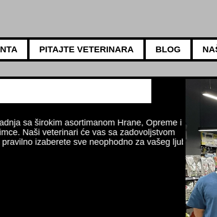
ANTA
PITAJTE VETERINARA
BLOG
NA
5АМБУЛАНТА
Za sve potrebe vaših
Naši iskusni veterinar
ishrani, negi i higije