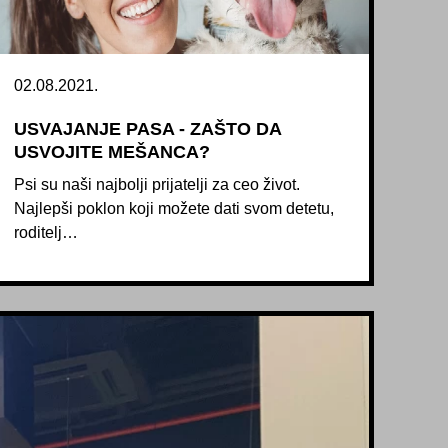
02.08.2021.
USVAJANJE PASA - ZAŠTO DA
USVOJITE MEŠANCA?
Psi su naši najbolji prijatelji za ceo život.
Najlepši poklon koji možete dati svom detetu,
roditelj…