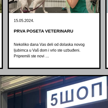
15.05.2024.
PRVA POSETA VETERINARU
Nekoliko dana Vas deli od dolaska novog
ljubimca u Vaš dom i vrlo ste uzbuđeni.
Pripremili ste novi …