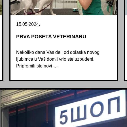
15.05.2024.
PRVA POSETA VETERINARU
Nekoliko dana Vas deli od dolaska novog
ljubimca u Vaš dom i vrlo ste uzbuđeni.
Pripremili ste novi …