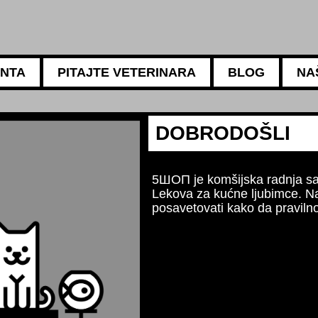
ANTA
PITAJTE VETERINARA
BLOG
NA
5АМБУЛАНТА
Za sve potrebe va
Naši iskusni veter
ishrani, negi i hig