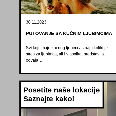
30.11.2023.
PUTOVANJE SA KUĆNIM LJUBIMCIMA
Svi koji imaju kućnog ljubimca znaju koliki je
stres za ljubimca, ali i vlasnika, predstavlja
odvaja…
Posetite naše lokacije
Saznajte kako!