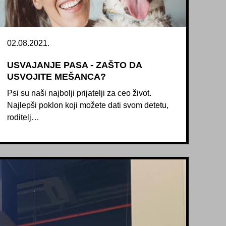
02.08.2021.
USVAJANJE PASA - ZAŠTO DA
USVOJITE MEŠANCA?
Psi su naši najbolji prijatelji za ceo život.
Najlepši poklon koji možete dati svom detetu,
roditelj…