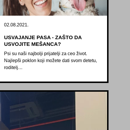
02.08.2021.
USVAJANJE PASA - ZAŠTO DA
USVOJITE MEŠANCA?
Psi su naši najbolji prijatelji za ceo život.
Najlepši poklon koji možete dati svom detetu,
roditelj…