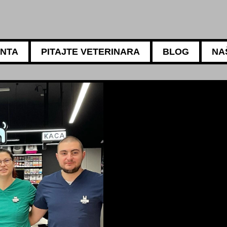
ANTA
PITAJTE VETERINARA
BLOG
NA
5АМБУЛАНТА
Za sve potrebe vaših ljubi
Naši iskusni veterinari mogu 
ishrani, negi i higijeni vaše 