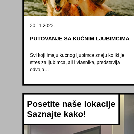
30.11.2023.
PUTOVANJE SA KUĆNIM LJUBIMCIMA
Svi koji imaju kućnog ljubimca znaju koliki je
stres za ljubimca, ali i vlasnika, predstavlja
odvaja…
Posetite naše lokacije
Saznajte kako!