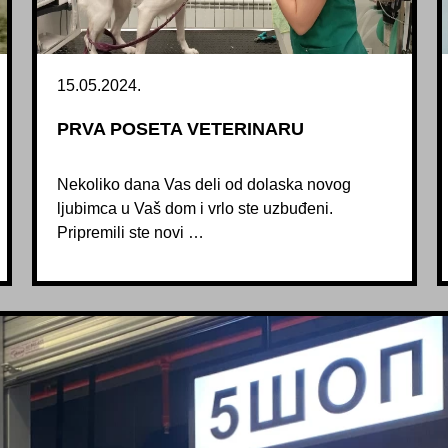
15.05.2024.
PRVA POSETA VETERINARU
Nekoliko dana Vas deli od dolaska novog
ljubimca u Vaš dom i vrlo ste uzbuđeni.
Pripremili ste novi …