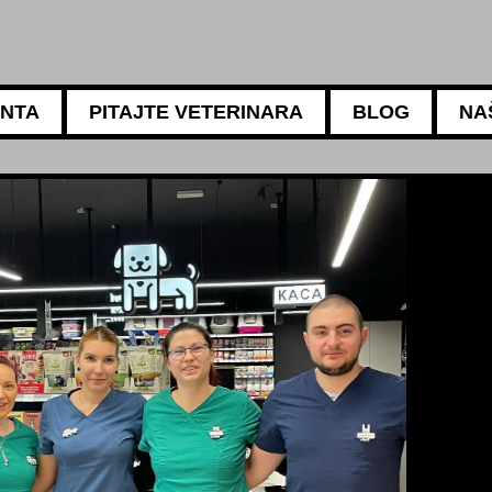
ANTA
PITAJTE VETERINARA
BLOG
NA
5АМБУЛАНТА
Za sve potrebe vaših lj
Naši iskusni veterinari m
ishrani, negi i higijeni v