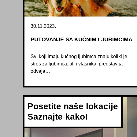
30.11.2023.
PUTOVANJE SA KUĆNIM LJUBIMCIMA
Svi koji imaju kućnog ljubimca znaju koliki je
stres za ljubimca, ali i vlasnika, predstavlja
odvaja…
Posetite naše lokacije
Saznajte kako!