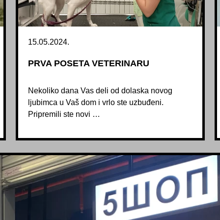
15.05.2024.
PRVA POSETA VETERINARU
Nekoliko dana Vas deli od dolaska novog
ljubimca u Vaš dom i vrlo ste uzbuđeni.
Pripremili ste novi …