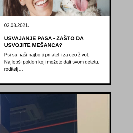
02.08.2021.
USVAJANJE PASA - ZAŠTO DA
USVOJITE MEŠANCA?
Psi su naši najbolji prijatelji za ceo život.
Najlepši poklon koji možete dati svom detetu,
roditelj…