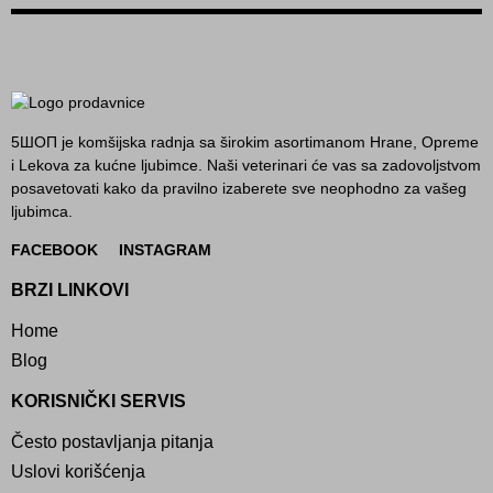
5ШОП je komšijska radnja sa širokim asortimanom Hrane, Opreme
i Lekova za kućne ljubimce. Naši veterinari će vas sa zadovoljstvom
posavetovati kako da pravilno izaberete sve neophodno za vašeg
ljubimca.
FACEBOOK
INSTAGRAM
BRZI LINKOVI
Home
Blog
KORISNIČKI SERVIS
Često postavljanja pitanja
Uslovi korišćenja