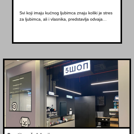
Svi koji imaju kućnog ljubimca znaju koliki je stres
za ljubimca, ali i vlasnika, predstavlja odvaja…