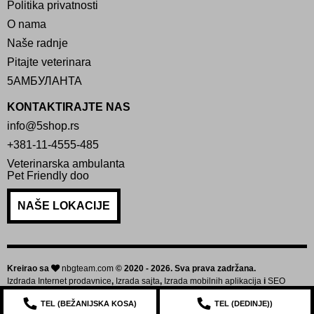
Politika privatnosti
O nama
Naše radnje
Pitajte veterinara
5АМБУЛАНТА
KONTAKTIRAJTE NAS
info@5shop.rs
+381-11-4555-485
Veterinarska ambulanta
Pet Friendly doo
NAŠE LOKACIJE
Kreirao sa
nbgteam.com
© 2020 - 2026. Sva prava zadržana.
Izdrada Internet prodavnice
,
Izrada sajta
,
Izrada mobilnih aplikacija
i
SEO
optimizacija sajta
TEL (
BEŽANIJSKA KOSA
)
TEL (
DEDINJE
))