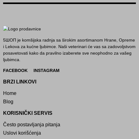
5ШОП je komšijska radnja sa širokim asortimanom Hrane, Opreme
i Lekova za kućne ljubimce. Naši veterinari će vas sa zadovoljstvom
posavetovati kako da pravilno izaberete sve neophodno za vašeg
ljubimca.
FACEBOOK
INSTAGRAM
BRZI LINKOVI
Home
Blog
KORISNIČKI SERVIS
Često postavljanja pitanja
Uslovi korišćenja