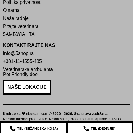
Politika privatnosti
O nama
Naše radnje
Pitajte veterinara
5АМБУЛАНТА
KONTAKTIRAJTE NAS
info@5shop.rs
+381-11-4555-485
Veterinarska ambulanta
Pet Friendly doo
NAŠE LOKACIJE
Kreirao sa
nbgteam.com
© 2020 - 2026. Sva prava zadržana.
Izdrada Internet prodavnice
,
Izrada sajta
,
Izrada mobilnih aplikacija
i
SEO
optimizacija sajta
TEL (
BEŽANIJSKA KOSA
)
TEL (
DEDINJE
))