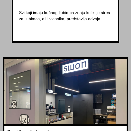
Svi koji imaju kućnog ljubimca znaju koliki je stres
za ljubimca, ali i vlasnika, predstavlja odvaja…