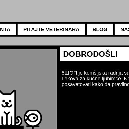
ANTA
PITAJTE VETERINARA
BLOG
NA
5АМБУЛАНТА
Za sve
Naši i
ishran