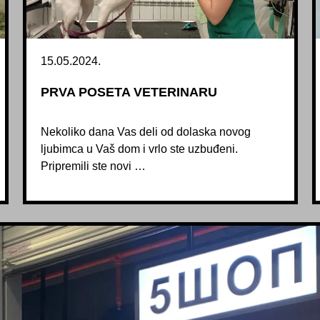
15.05.2024.
PRVA POSETA VETERINARU
Nekoliko dana Vas deli od dolaska novog
ljubimca u Vaš dom i vrlo ste uzbuđeni.
Pripremili ste novi …