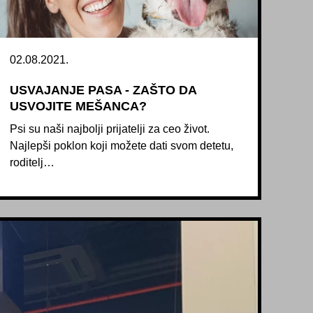
02.08.2021.
USVAJANJE PASA - ZAŠTO DA
USVOJITE MEŠANCA?
Psi su naši najbolji prijatelji za ceo život.
Najlepši poklon koji možete dati svom detetu,
roditelj…