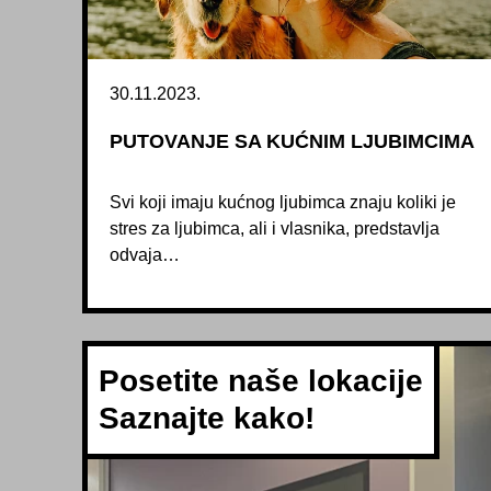
30.11.2023.
PUTOVANJE SA KUĆNIM LJUBIMCIMA
Svi koji imaju kućnog ljubimca znaju koliki je
stres za ljubimca, ali i vlasnika, predstavlja
odvaja…
Posetite naše lokacije
Saznajte kako!