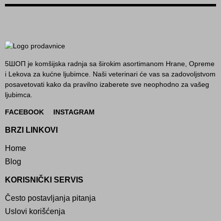
5ШОП je komšijska radnja sa širokim asortimanom Hrane, Opreme
i Lekova za kućne ljubimce. Naši veterinari će vas sa zadovoljstvom
posavetovati kako da pravilno izaberete sve neophodno za vašeg
ljubimca.
FACEBOOK
INSTAGRAM
BRZI LINKOVI
Home
Blog
KORISNIČKI SERVIS
Često postavljanja pitanja
Uslovi korišćenja