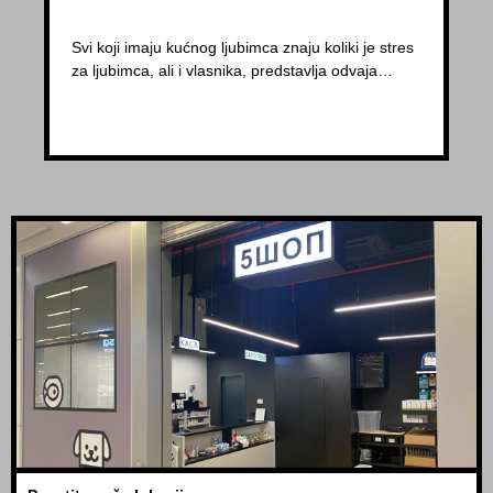
Svi koji imaju kućnog ljubimca znaju koliki je stres
za ljubimca, ali i vlasnika, predstavlja odvaja…