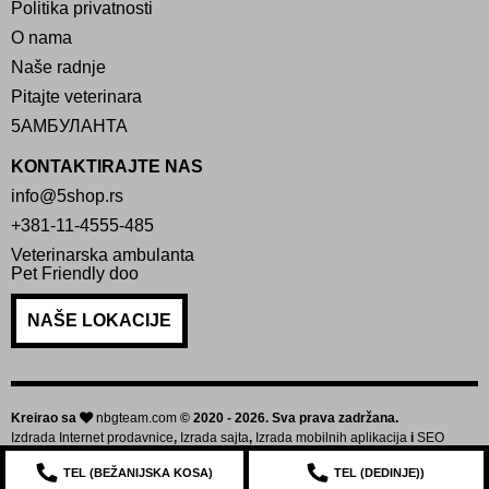
Politika privatnosti
O nama
Naše radnje
Pitajte veterinara
5АМБУЛАНТА
KONTAKTIRAJTE NAS
info@5shop.rs
+381-11-4555-485
Veterinarska ambulanta
Pet Friendly doo
NAŠE LOKACIJE
Kreirao sa
nbgteam.com
© 2020 - 2026. Sva prava zadržana.
Izdrada Internet prodavnice
,
Izrada sajta
,
Izrada mobilnih aplikacija
i
SEO
optimizacija sajta
TEL (
BEŽANIJSKA KOSA
)
TEL (
DEDINJE
))