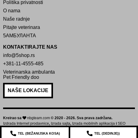
Politika privatnosti
O nama
Naše radnje
Pitajte veterinara
5АМБУЛАНТА
KONTAKTIRAJTE NAS
info@5shop.rs
+381-11-4555-485
Veterinarska ambulanta
Pet Friendly doo
NAŠE LOKACIJE
Kreirao sa
nbgteam.com
© 2020 - 2026. Sva prava zadržana.
Izdrada Internet prodavnice
,
Izrada sajta
,
Izrada mobilnih aplikacija
i
SEO
optimizacija sajta
TEL (
BEŽANIJSKA KOSA
)
TEL (
DEDINJE
))