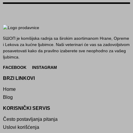
5ШОП je komšijska radnja sa širokim asortimanom Hrane, Opreme
i Lekova za kućne ljubimce. Naši veterinari će vas sa zadovoljstvom
posavetovati kako da pravilno izaberete sve neophodno za vašeg
ljubimca.
FACEBOOK
INSTAGRAM
BRZI LINKOVI
Home
Blog
KORISNIČKI SERVIS
Često postavljanja pitanja
Uslovi korišćenja