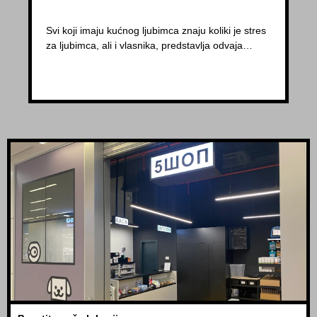
Svi koji imaju kućnog ljubimca znaju koliki je stres
za ljubimca, ali i vlasnika, predstavlja odvaja…