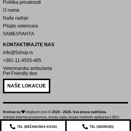
Politika privatnosti
O nama
Naše radnje
Pitajte veterinara
5АМБУЛАНТА
KONTAKTIRAJTE NAS
info@5shop.rs
+381-11-4555-485
Veterinarska ambulanta
Pet Friendly doo
NAŠE LOKACIJE
Kreirao sa
nbgteam.com
© 2020 - 2026. Sva prava zadržana.
Izdrada Internet prodavnice
,
Izrada sajta
,
Izrada mobilnih aplikacija
i
SEO
optimizacija sajta
TEL (
BEŽANIJSKA KOSA
)
TEL (
DEDINJE
))