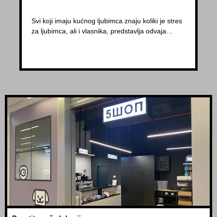
Svi koji imaju kućnog ljubimca znaju koliki je stres
za ljubimca, ali i vlasnika, predstavlja odvaja…