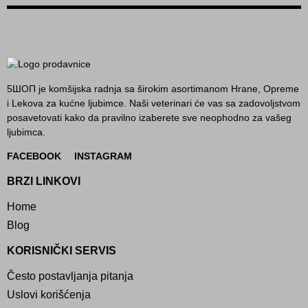
5ШОП je komšijska radnja sa širokim asortimanom Hrane, Opreme
i Lekova za kućne ljubimce. Naši veterinari će vas sa zadovoljstvom
posavetovati kako da pravilno izaberete sve neophodno za vašeg
ljubimca.
FACEBOOK
INSTAGRAM
BRZI LINKOVI
Home
Blog
KORISNIČKI SERVIS
Često postavljanja pitanja
Uslovi korišćenja