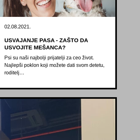
02.08.2021.
USVAJANJE PASA - ZAŠTO DA
USVOJITE MEŠANCA?
Psi su naši najbolji prijatelji za ceo život.
Najlepši poklon koji možete dati svom detetu,
roditelj…