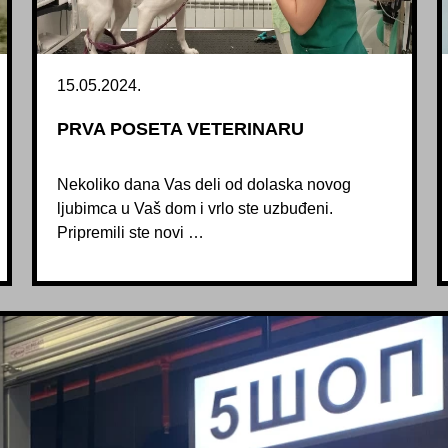
15.05.2024.
PRVA POSETA VETERINARU
Nekoliko dana Vas deli od dolaska novog
ljubimca u Vaš dom i vrlo ste uzbuđeni.
Pripremili ste novi …