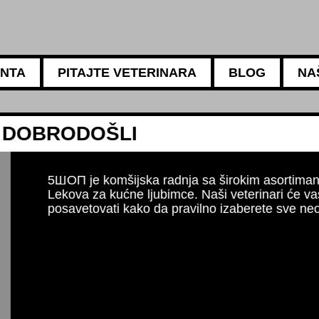
ANTA
PITAJTE VETERINARA
BLOG
NA
5АМБУЛАНТА
Za sve potrebe va
Naši iskusni veteri
ishrani, negi i higi