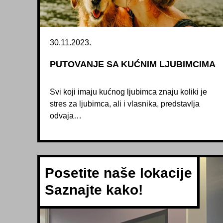
30.11.2023.
PUTOVANJE SA KUĆNIM LJUBIMCIMA
Svi koji imaju kućnog ljubimca znaju koliki je
stres za ljubimca, ali i vlasnika, predstavlja
odvaja…
Posetite naše lokacije
Saznajte kako!