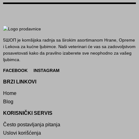
5ШОП je komšijska radnja sa širokim asortimanom Hrane, Opreme
i Lekova za kućne ljubimce. Naši veterinari će vas sa zadovoljstvom
posavetovati kako da pravilno izaberete sve neophodno za vašeg
ljubimca.
FACEBOOK
INSTAGRAM
BRZI LINKOVI
Home
Blog
KORISNIČKI SERVIS
Često postavljanja pitanja
Uslovi korišćenja