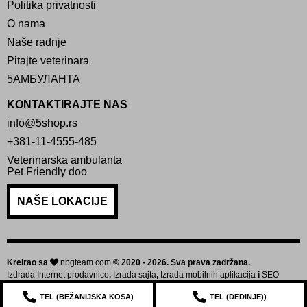
Politika privatnosti
O nama
Naše radnje
Pitajte veterinara
5АМБУЛАНТА
KONTAKTIRAJTE NAS
info@5shop.rs
+381-11-4555-485
Veterinarska ambulanta
Pet Friendly doo
NAŠE LOKACIJE
Kreirao sa
nbgteam.com
© 2020 - 2026. Sva prava zadržana.
Izdrada Internet prodavnice
,
Izrada sajta
,
Izrada mobilnih aplikacija
i
SEO
optimizacija sajta
TEL (
BEŽANIJSKA KOSA
)
TEL (
DEDINJE
))