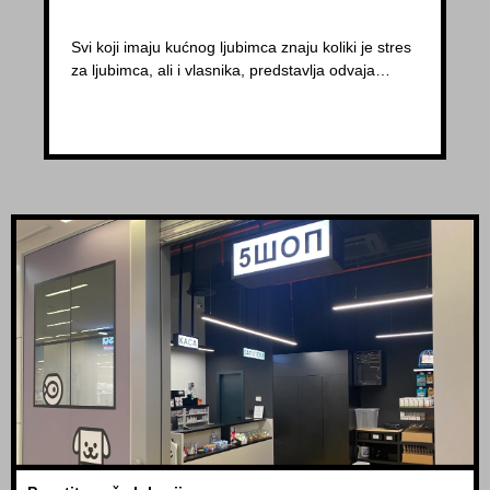
Svi koji imaju kućnog ljubimca znaju koliki je stres
za ljubimca, ali i vlasnika, predstavlja odvaja…