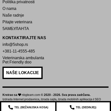
Politika privatnosti
O nama
Naše radnje
Pitajte veterinara
5АМБУЛАНТА
KONTAKTIRAJTE NAS
info@5shop.rs
+381-11-4555-485
Veterinarska ambulanta
Pet Friendly doo
NAŠE LOKACIJE
Kreirao sa
nbgteam.com
© 2020 - 2026. Sva prava zadržana.
Izdrada Internet prodavnice
,
Izrada sajta
,
Izrada mobilnih aplikacija
i
SEO
optimizacija sajta
TEL (
BEŽANIJSKA KOSA
)
TEL (
DEDINJE
))