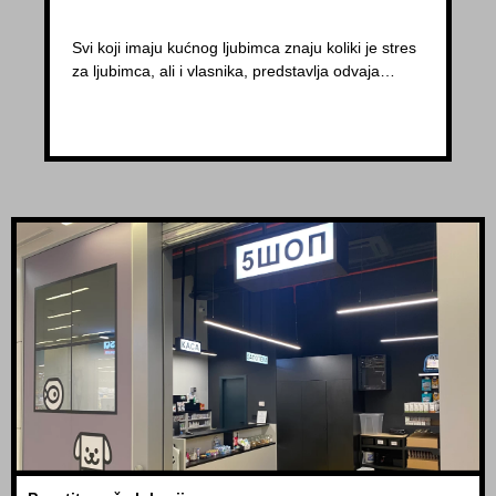
Svi koji imaju kućnog ljubimca znaju koliki je stres
za ljubimca, ali i vlasnika, predstavlja odvaja…