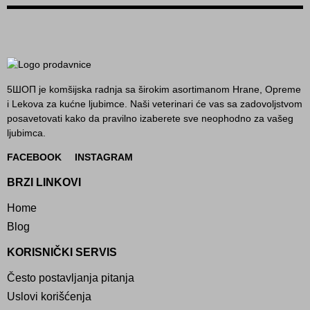
5ШОП je komšijska radnja sa širokim asortimanom Hrane, Opreme
i Lekova za kućne ljubimce. Naši veterinari će vas sa zadovoljstvom
posavetovati kako da pravilno izaberete sve neophodno za vašeg
ljubimca.
FACEBOOK
INSTAGRAM
BRZI LINKOVI
Home
Blog
KORISNIČKI SERVIS
Često postavljanja pitanja
Uslovi korišćenja