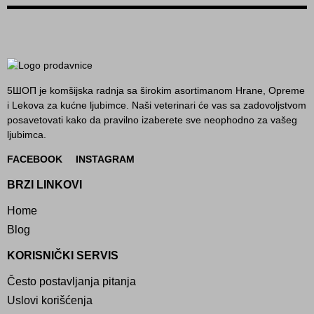
5ШОП je komšijska radnja sa širokim asortimanom Hrane, Opreme
i Lekova za kućne ljubimce. Naši veterinari će vas sa zadovoljstvom
posavetovati kako da pravilno izaberete sve neophodno za vašeg
ljubimca.
FACEBOOK
INSTAGRAM
BRZI LINKOVI
Home
Blog
KORISNIČKI SERVIS
Često postavljanja pitanja
Uslovi korišćenja