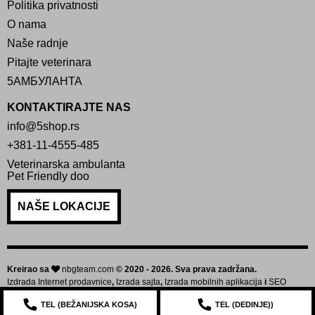
Politika privatnosti
O nama
Naše radnje
Pitajte veterinara
5АМБУЛАНТА
KONTAKTIRAJTE NAS
info@5shop.rs
+381-11-4555-485
Veterinarska ambulanta
Pet Friendly doo
NAŠE LOKACIJE
Kreirao sa
nbgteam.com
© 2020 - 2026. Sva prava zadržana.
Izdrada Internet prodavnice
,
Izrada sajta
,
Izrada mobilnih aplikacija
i
SEO
optimizacija sajta
TEL (
BEŽANIJSKA KOSA
)
TEL (
DEDINJE
))