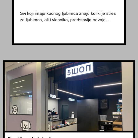
Svi koji imaju kućnog ljubimca znaju koliki je stres
za ljubimca, ali i vlasnika, predstavlja odvaja…