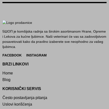
5ШОП je komšijska radnja sa širokim asortimanom Hrane, Opreme
i Lekova za kućne ljubimce. Naši veterinari će vas sa zadovoljstvom
posavetovati kako da pravilno izaberete sve neophodno za vašeg
ljubimca.
FACEBOOK
INSTAGRAM
BRZI LINKOVI
Home
Blog
KORISNIČKI SERVIS
Često postavljanja pitanja
Uslovi korišćenja