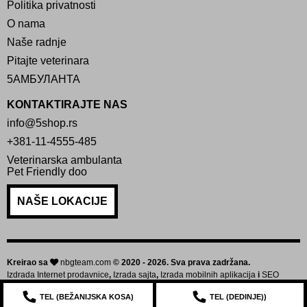
Politika privatnosti
O nama
Naše radnje
Pitajte veterinara
5АМБУЛАНТА
KONTAKTIRAJTE NAS
info@5shop.rs
+381-11-4555-485
Veterinarska ambulanta
Pet Friendly doo
NAŠE LOKACIJE
Kreirao sa
nbgteam.com
© 2020 - 2026. Sva prava zadržana.
Izdrada Internet prodavnice
,
Izrada sajta
,
Izrada mobilnih aplikacija
i
SEO
optimizacija sajta
TEL (
BEŽANIJSKA KOSA
)
TEL (
DEDINJE
))