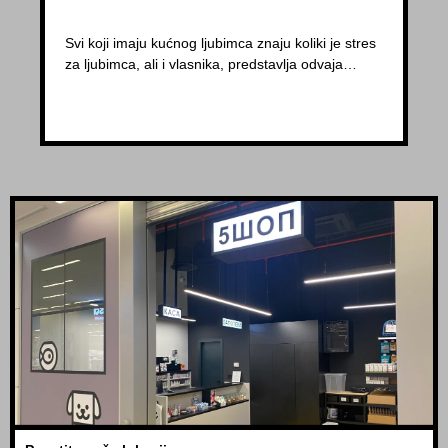
Svi koji imaju kućnog ljubimca znaju koliki je stres
za ljubimca, ali i vlasnika, predstavlja odvaja…