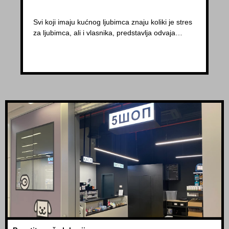
Svi koji imaju kućnog ljubimca znaju koliki je stres
za ljubimca, ali i vlasnika, predstavlja odvaja…