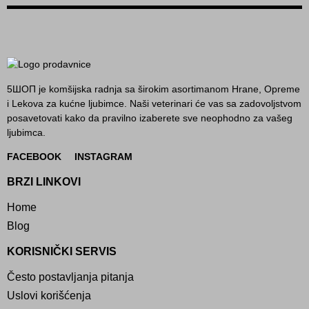
5ШОП je komšijska radnja sa širokim asortimanom Hrane, Opreme
i Lekova za kućne ljubimce. Naši veterinari će vas sa zadovoljstvom
posavetovati kako da pravilno izaberete sve neophodno za vašeg
ljubimca.
FACEBOOK
INSTAGRAM
BRZI LINKOVI
Home
Blog
KORISNIČKI SERVIS
Često postavljanja pitanja
Uslovi korišćenja