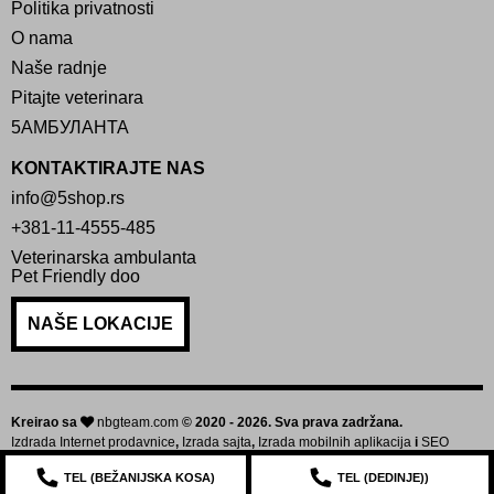
Politika privatnosti
O nama
Naše radnje
Pitajte veterinara
5АМБУЛАНТА
KONTAKTIRAJTE NAS
info@5shop.rs
+381-11-4555-485
Veterinarska ambulanta
Pet Friendly doo
NAŠE LOKACIJE
Kreirao sa
nbgteam.com
© 2020 - 2026. Sva prava zadržana.
Izdrada Internet prodavnice
,
Izrada sajta
,
Izrada mobilnih aplikacija
i
SEO
optimizacija sajta
TEL (
BEŽANIJSKA KOSA
)
TEL (
DEDINJE
))