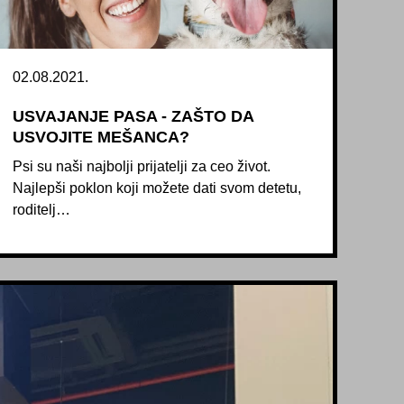
02.08.2021.
USVAJANJE PASA - ZAŠTO DA
USVOJITE MEŠANCA?
Psi su naši najbolji prijatelji za ceo život.
Najlepši poklon koji možete dati svom detetu,
roditelj…