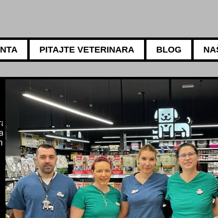
ANTA
PITAJTE VETERINARA
BLOG
NA
5АМБУЛАНТА
Za sve potrebe vaših lju
Naši iskusni veterinari mog
ishrani, negi i higijeni va