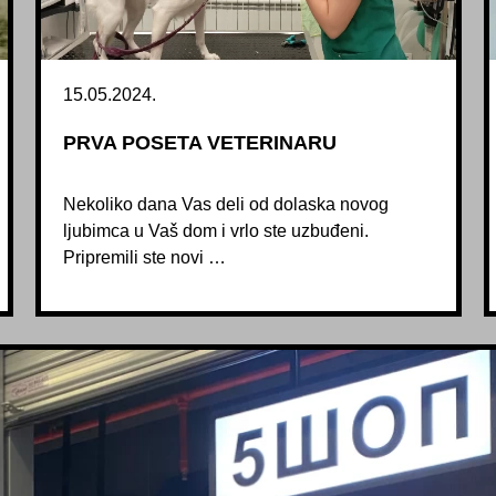
15.05.2024.
PRVA POSETA VETERINARU
Nekoliko dana Vas deli od dolaska novog
ljubimca u Vaš dom i vrlo ste uzbuđeni.
Pripremili ste novi …