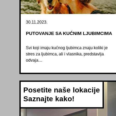
30.11.2023.
PUTOVANJE SA KUĆNIM LJUBIMCIMA
Svi koji imaju kućnog ljubimca znaju koliki je
stres za ljubimca, ali i vlasnika, predstavlja
odvaja…
Posetite naše lokacije
Saznajte kako!