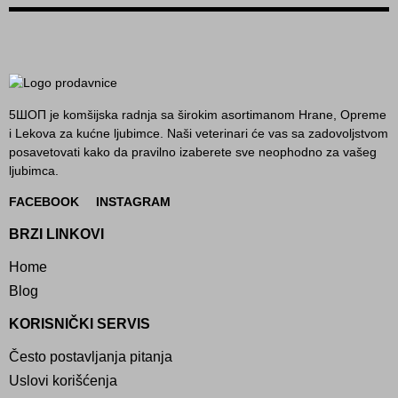
5ШОП je komšijska radnja sa širokim asortimanom Hrane, Opreme
i Lekova za kućne ljubimce. Naši veterinari će vas sa zadovoljstvom
posavetovati kako da pravilno izaberete sve neophodno za vašeg
ljubimca.
FACEBOOK
INSTAGRAM
BRZI LINKOVI
Home
Blog
KORISNIČKI SERVIS
Često postavljanja pitanja
Uslovi korišćenja