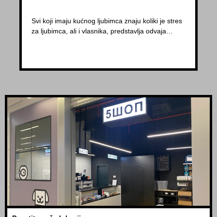
Svi koji imaju kućnog ljubimca znaju koliki je stres
za ljubimca, ali i vlasnika, predstavlja odvaja…