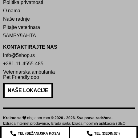
Politika privatnosti
O nama
Naše radnje
Pitajte veterinara
5АМБУЛАНТА
KONTAKTIRAJTE NAS
info@5shop.rs
+381-11-4555-485
Veterinarska ambulanta
Pet Friendly doo
NAŠE LOKACIJE
Kreirao sa
nbgteam.com
© 2020 - 2026. Sva prava zadržana.
Izdrada Internet prodavnice
,
Izrada sajta
,
Izrada mobilnih aplikacija
i
SEO
optimizacija sajta
TEL (
BEŽANIJSKA KOSA
)
TEL (
DEDINJE
))