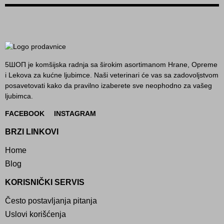
5ШОП je komšijska radnja sa širokim asortimanom Hrane, Opreme
i Lekova za kućne ljubimce. Naši veterinari će vas sa zadovoljstvom
posavetovati kako da pravilno izaberete sve neophodno za vašeg
ljubimca.
FACEBOOK
INSTAGRAM
BRZI LINKOVI
Home
Blog
KORISNIČKI SERVIS
Često postavljanja pitanja
Uslovi korišćenja