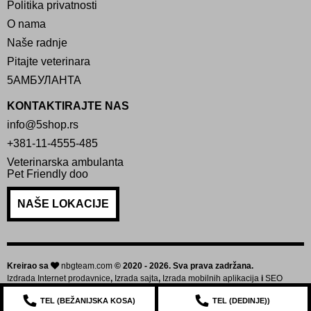
Politika privatnosti
O nama
Naše radnje
Pitajte veterinara
5АМБУЛАНТА
KONTAKTIRAJTE NAS
info@5shop.rs
+381-11-4555-485
Veterinarska ambulanta
Pet Friendly doo
NAŠE LOKACIJE
Kreirao sa
nbgteam.com
© 2020 - 2026. Sva prava zadržana.
Izdrada Internet prodavnice
,
Izrada sajta
,
Izrada mobilnih aplikacija
i
SEO
optimizacija sajta
TEL (
BEŽANIJSKA KOSA
)
TEL (
DEDINJE
))