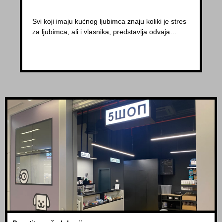
Svi koji imaju kućnog ljubimca znaju koliki je stres
za ljubimca, ali i vlasnika, predstavlja odvaja…