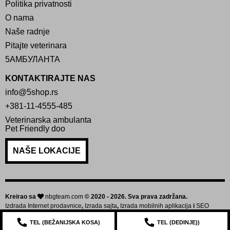
Politika privatnosti
O nama
Naše radnje
Pitajte veterinara
5АМБУЛАНТА
KONTAKTIRAJTE NAS
info@5shop.rs
+381-11-4555-485
Veterinarska ambulanta
Pet Friendly doo
NAŠE LOKACIJE
Kreirao sa
nbgteam.com
© 2020 - 2026. Sva prava zadržana.
Izdrada Internet prodavnice
,
Izrada sajta
,
Izrada mobilnih aplikacija
i
SEO
optimizacija sajta
TEL (
BEŽANIJSKA KOSA
)
TEL (
DEDINJE
))