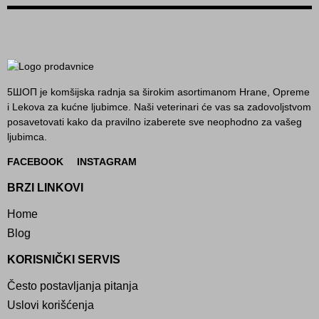
5ШОП je komšijska radnja sa širokim asortimanom Hrane, Opreme
i Lekova za kućne ljubimce. Naši veterinari će vas sa zadovoljstvom
posavetovati kako da pravilno izaberete sve neophodno za vašeg
ljubimca.
FACEBOOK
INSTAGRAM
BRZI LINKOVI
Home
Blog
KORISNIČKI SERVIS
Često postavljanja pitanja
Uslovi korišćenja