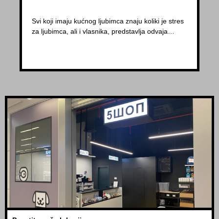
Svi koji imaju kućnog ljubimca znaju koliki je stres
za ljubimca, ali i vlasnika, predstavlja odvaja…