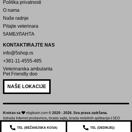
Politika privatnosti
O nama
Naše radnje
Pitajte veterinara
5АМБУЛАНТА
KONTAKTIRAJTE NAS
info@5shop.rs
+381-11-4555-485
Veterinarska ambulanta
Pet Friendly doo
NAŠE LOKACIJE
Kreirao sa
nbgteam.com
© 2020 - 2026. Sva prava zadržana.
Izdrada Internet prodavnice
,
Izrada sajta
,
Izrada mobilnih aplikacija
i
SEO
optimizacija sajta
TEL (
BEŽANIJSKA KOSA
)
TEL (
DEDINJE
))