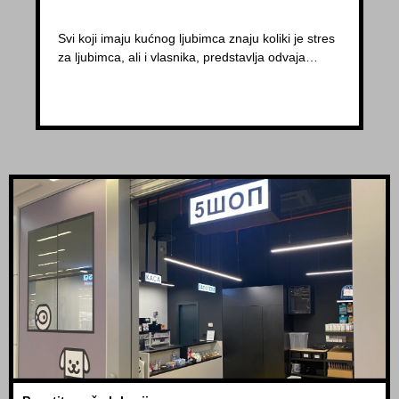
Svi koji imaju kućnog ljubimca znaju koliki je stres
za ljubimca, ali i vlasnika, predstavlja odvaja…