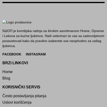
5ШОП je komšijska radnja sa širokim asortimanom Hrane, Opreme
i Lekova za kućne ljubimce. Naši veterinari će vas sa zadovoljstvom
posavetovati kako da pravilno izaberete sve neophodno za vašeg
ljubimca.
FACEBOOK
INSTAGRAM
BRZI LINKOVI
Home
Blog
KORISNIČKI SERVIS
Često postavljanja pitanja
Uslovi korišćenja