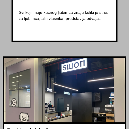
Svi koji imaju kućnog ljubimca znaju koliki je stres
za ljubimca, ali i vlasnika, predstavlja odvaja…