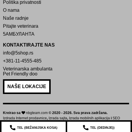
Politika privatnosti
O nama
Naše radnje
Pitajte veterinara
5АМБУЛАНТА
KONTAKTIRAJTE NAS
info@5shop.rs
+381-11-4555-485
Veterinarska ambulanta
Pet Friendly doo
NAŠE LOKACIJE
Kreirao sa
nbgteam.com
© 2020 - 2026. Sva prava zadržana.
Izdrada Internet prodavnice
,
Izrada sajta
,
Izrada mobilnih aplikacija
i
SEO
optimizacija sajta
TEL (
BEŽANIJSKA KOSA
)
TEL (
DEDINJE
))