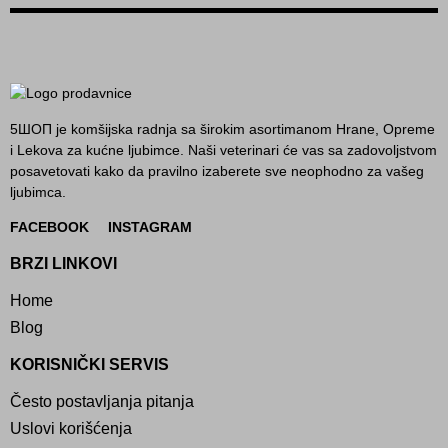
5ШОП je komšijska radnja sa širokim asortimanom Hrane, Opreme
i Lekova za kućne ljubimce. Naši veterinari će vas sa zadovoljstvom
posavetovati kako da pravilno izaberete sve neophodno za vašeg
ljubimca.
FACEBOOK
INSTAGRAM
BRZI LINKOVI
Home
Blog
KORISNIČKI SERVIS
Često postavljanja pitanja
Uslovi korišćenja