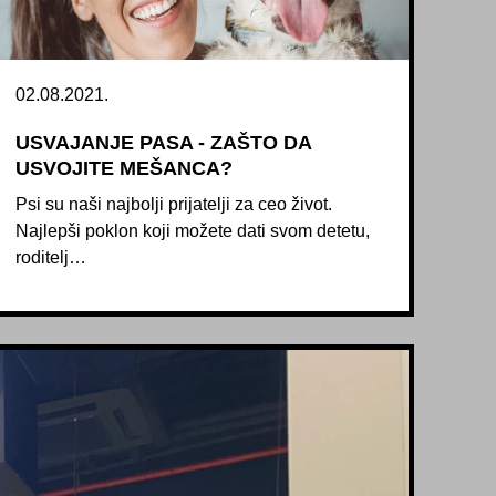
02.08.2021.
USVAJANJE PASA - ZAŠTO DA
USVOJITE MEŠANCA?
Psi su naši najbolji prijatelji za ceo život.
Najlepši poklon koji možete dati svom detetu,
roditelj…