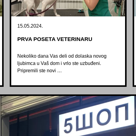
15.05.2024.
PRVA POSETA VETERINARU
Nekoliko dana Vas deli od dolaska novog
ljubimca u Vaš dom i vrlo ste uzbuđeni.
Pripremili ste novi …