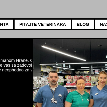
ANTA
PITAJTE VETERINARA
BLOG
NA
5АМБУЛАНТА
Za sve potrebe vaših ljubi
Naši iskusni veterinari mogu
ishrani, negi i higijeni vaše