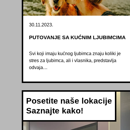
30.11.2023.
PUTOVANJE SA KUĆNIM LJUBIMCIMA
Svi koji imaju kućnog ljubimca znaju koliki je
stres za ljubimca, ali i vlasnika, predstavlja
odvaja…
Posetite naše lokacije
Saznajte kako!