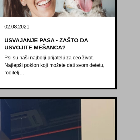
02.08.2021.
USVAJANJE PASA - ZAŠTO DA
USVOJITE MEŠANCA?
Psi su naši najbolji prijatelji za ceo život.
Najlepši poklon koji možete dati svom detetu,
roditelj…