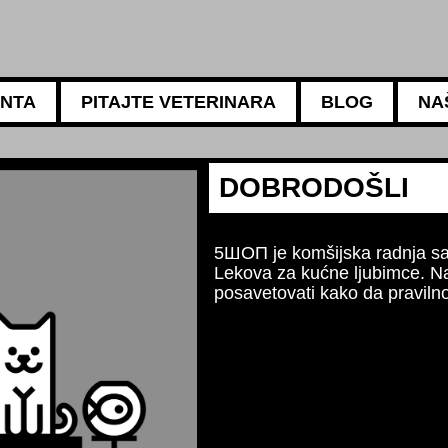
ANTA
PITAJTE VETERINARA
BLOG
NA
5АМБУЛАНТА
Za sv
Naši 
ishra