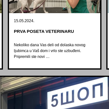
15.05.2024.
PRVA POSETA VETERINARU
Nekoliko dana Vas deli od dolaska novog
ljubimca u Vaš dom i vrlo ste uzbuđeni.
Pripremili ste novi …