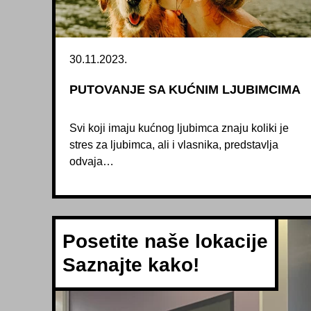
30.11.2023.
PUTOVANJE SA KUĆNIM LJUBIMCIMA
Svi koji imaju kućnog ljubimca znaju koliki je
stres za ljubimca, ali i vlasnika, predstavlja
odvaja…
Posetite naše lokacije
Saznajte kako!